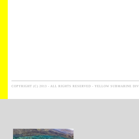
COPYRIGHT (C) 2013 - ALL RIGHTS RESERVED - YELLOW SUBMARINE DI