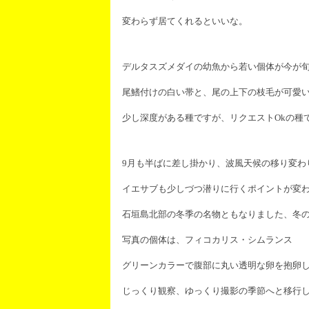
変わらず居てくれるといいな。
デルタスズメダイの幼魚から若い個体が今が
尾鰭付けの白い帯と、尾の上下の枝毛が可愛
少し深度がある種ですが、リクエストOkの種
9月も半ばに差し掛かり、波風天候の移り変わ
イエサブも少しづつ潜りに行くポイントが変
石垣島北部の冬季の名物ともなりました、冬
写真の個体は、フィコカリス・シムランス
グリーンカラーで腹部に丸い透明な卵を抱卵
じっくり観察、ゆっくり撮影の季節へと移行