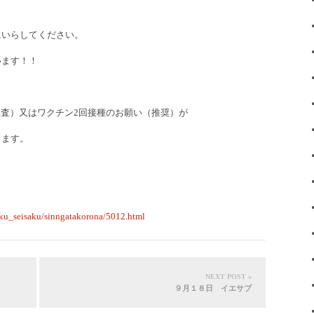
にいらしてください。
います！！
検査）又はワクチン2回接種のお願い（推奨）が
します。
kaku_seisaku/sinngatakorona/5012.html
NEXT POST »
９月１８日 イエサブ