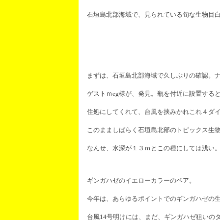
石垣島北部海域で、見られている旬な生物目
まずは、石垣島北部海域で久しぶりの確認。
ゲストｍeg様が、発見。瓶を付近に設置する
住処にしてくれて、台風を挟みかれこれ４ダ
このまましばらく石垣島北部のトピックス生
なんせ、水深が１３ｍとこの種にしては浅い
ギンガハゼのイエローカラーのペア。
今年は、あらゆるポイントでのギンガハゼの
台風14号明けには、まだ、ギンガハゼ狙いの