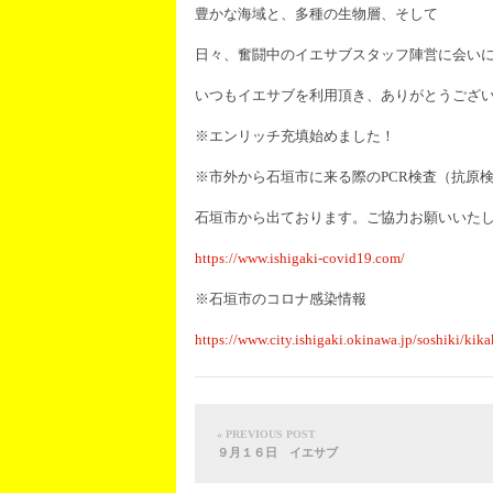
豊かな海域と、多種の生物層、そして
日々、奮闘中のイエサブスタッフ陣営に会い
いつもイエサブを利用頂き、ありがとうござ
※エンリッチ充填始めました！
※市外から石垣市に来る際のPCR検査（抗原
石垣市から出ております。ご協力お願いいた
https://www.ishigaki-covid19.com/
※石垣市のコロナ感染情報
https://www.city.ishigaki.okinawa.jp/soshiki/ki
« PREVIOUS POST
９月１６日 イエサブ