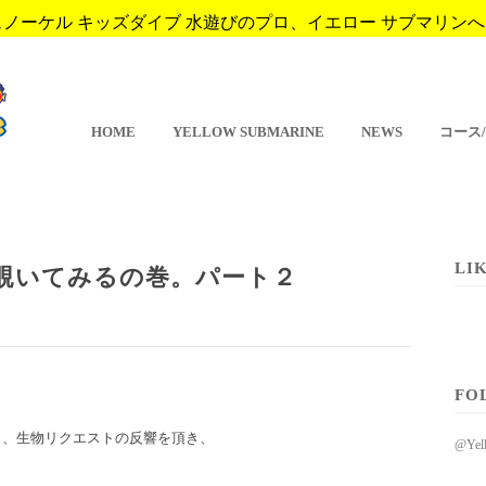
ーケル キッズダイブ 水遊びのプロ、イエロー サブマリンへようこそ。 
HOME
YELLOW SUBMARINE
NEWS
コース
LI
覗いてみるの巻。パート２
FO
り、生物リクエストの反響を頂き、
@Ye