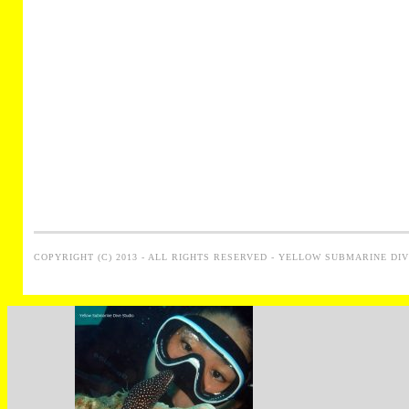
COPYRIGHT (C) 2013 - ALL RIGHTS RESERVED - YELLOW SUBMARINE DI