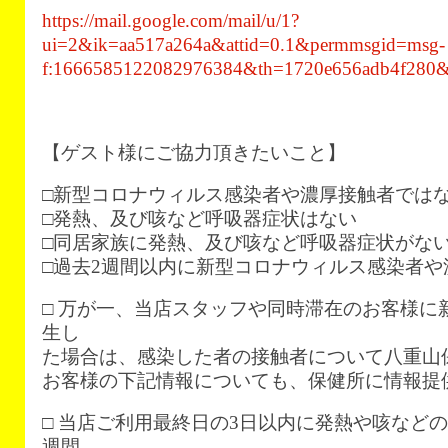
https://mail.google.com/mail/u/1?
ui=2&ik=aa517a264a&attid=0.1&permmsgid=msg-
f:1666585122082976384&th=1720e656adb4f280&vi
【ゲスト様にご協力頂きたいこと】
□新型コロナウィルス感染者や濃厚接触者では
□発熱、及び咳など呼吸器症状はない
□同居家族に発熱、及び咳など呼吸器症状がな
□過去2週間以内に新型コロナウィルス感染者
□ 万が一、当店スタッフや同時滞在のお客様に
生し
た場合は、感染した者の接触者について八重山
お客様の下記情報についても、保健所に情報提
□ 当店ご利用最終日の3日以内に発熱や咳などの
週間