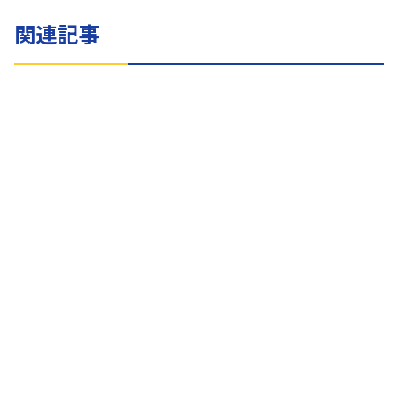
関連記事
イエサブブログ
7月5日のイエサブ
突然の夕立だったり、高ーい入道雲だったりと夏の景色満載な石
垣島です！ 魚達も日影で休憩？ 内地も暑くなってるみたいです
ね。石垣にいらっしゃる皆さんも内地の皆さんも熱中症にはご注
意...
2025.07.05
イエサブブログ
5月24日のイエサブ
晴今日はスカッと晴れたダイビング日和でした♪ 透明度もなか