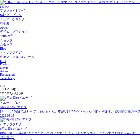
Course
ファンダイビング
体験ダイビング
シュノーケリング
料金表
About
ダイビングスタイル
Yellows号
ショップ
スタッフ
Blog
イエサブブログ
生物マニア峰っちコラム
FAQ
Photos
Movie
Access
Reservation
Tank charge
ブログ
Blog
2026年5月の記事
イエサブブログ
5月25日のイエサブ
5月ももう数日で終わってしまいますね。年が明けてからあっという間すぎます。 伊原間の海の中で
2026.05.25
イエサブブログ
5月23日のイエサブ
幼魚が楽しい季節はまだまだ続いております^ ^ イシガキカエルウオ、そこら中にちびちゃんがいーっぱ
2026.05.23