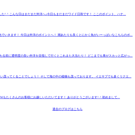
 ^ こんな日はまだまだ外洋へ♪今日もまだまだワイド日和です！ ここのポイント、ハナ...
でいきます！ 今日は外洋のポイントへ！ 潮あたりも良くとにかく魚がいーっぱいなこちらのポ...
わる前に透明度の良い外洋を目指して行くとこれまた大当たり！ どこまでも青がスカッと広がっ...
茂ってくることでしょう！ そして海の中の植物も茂っております。 イエサブでも多くリクエ...
もたくさんのお客様にお越しいただいてます！ ありがとうございます^ ^ 初めまして...
過去のブログはこちら