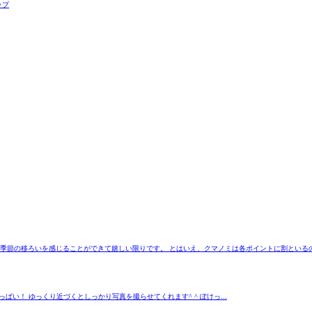
季節の移ろいを感じることができて嬉しい限りです。 とはいえ、クマノミは各ポイントに割といるので
い！ ゆっくり近づくとしっかり写真を撮らせてくれます^ ^ ぽけっ...