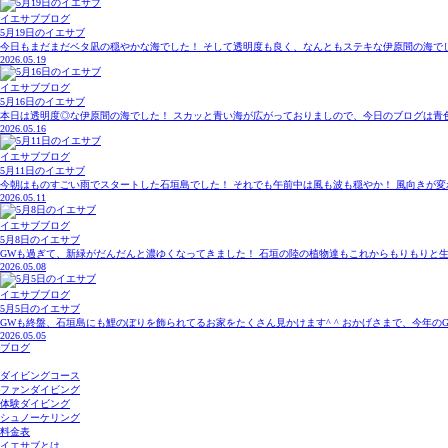
イエサブブログ
5月19日のイエサブ
今日もまだまだベタ凪の穏やかな海でした！ そして透明度も良く、なんともステキな伊原間の海でした^
2026.05.19
イエサブブログ
5月16日のイエサブ
本日は透明度◎な伊原間の海でした！ スカッと青い海が広がっておりましので、今日のブログは青色
2026.05.16
イエサブブログ
5月11日のイエサブ
今朝はものすごい雨でスタートした石垣島でした！ それでも午前中は風も波も穏やか！ 風向きが変
2026.05.11
イエサブブログ
5月8日のイエサブ
GWも過ぎて、新緑がだんだんと濃ゆくなってきました！ 石垣の陸の植物達もこれからもりもりと生い
2026.05.08
イエサブブログ
5月5日のイエサブ
GWも終盤、石垣島にも鯉のぼりを飾られてるお家をたくさん見かけます^ ^ おかげさまで、今年のGW
2026.05.05
ブログ
ダイビングコース
ファンダイビング
体験ダイビング
シュノーケリング
料金表
イエサブとは