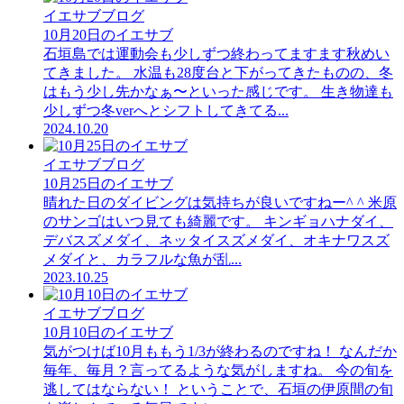
イエサブブログ
10月20日のイエサブ
石垣島では運動会も少しずつ終わってますます秋めい
てきました。 水温も28度台と下がってきたものの、冬
はもう少し先かなぁ〜といった感じです。 生き物達も
少しずつ冬verへとシフトしてきてる...
2024.10.20
イエサブブログ
10月25日のイエサブ
晴れた日のダイビングは気持ちが良いですねー^ ^ 米原
のサンゴはいつ見ても綺麗です。 キンギョハナダイ、
デバスズメダイ、ネッタイスズメダイ、オキナワスズ
メダイと、カラフルな魚が乱...
2023.10.25
イエサブブログ
10月10日のイエサブ
気がつけば10月ももう1/3が終わるのですね！ なんだか
毎年、毎月？言ってるような気がしますね。 今の旬を
逃してはならない！ ということで、石垣の伊原間の旬