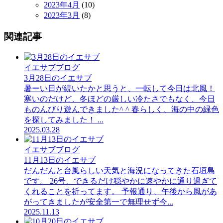
2023年4月
(10)
2023年3月
(8)
関連記事
イエサブブログ
3月28日のイエサブ
暑ーい日が続いたかと思うと、一転して今日は北風！
寒いのだけど、冬ほどの厳しい冷たさでもなく、今日
ものんびり遊んできました^ ^ 春らしく、海の中の緑色
を探してみました！ ...
2025.03.28
イエサブブログ
11月13日のイエサブ
だんだんと台風らしい天気と海況になってきた石垣島
です。 26号、できるだけ穏やかに速やかに通り過ぎて
くれることを祈ってます。 予報通り、午後から風があ
がってきましたが安全第一で無理せず今...
2025.11.13