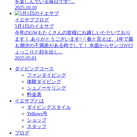
を楽しんでいる毎日です^...
2025.10.10
イエサブブログ
5月1日のイエサブ
今年のGWもたくさんの皆様にお越しいただいており
ます！ ありがとうございます^ ^ 春と言えば、1年で最
も潮汐の干満差がある時でして！ 水面からサンゴがひ
ょっこりと顔を出し...
2025.05.01
ダイビングコース
ファンダイビング
体験ダイビング
シュノーケリング
料金表
イエサブとは
ダイビングスタイル
Yellows号
ショップ
スタッフ
ブログ