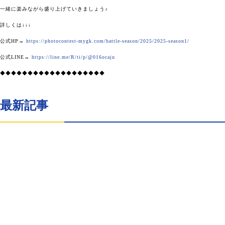
一緒に楽みながら盛り上げていきましょう♪
詳しくは↓↓↓
公式HP→
https://photocontest-mygk.com/battle-season/2025/2025-season1/
公式LINE→
https://line.me/R/ti/p/@016ocaju
◆◆◆◆◆◆◆◆◆◆◆◆◆◆◆◆◆◆◆
最新記事
エサブブログ
月3日のイエサブ
26.08.03
エサブブログ
月27日のイエサブ
26.07.27