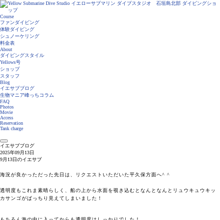
Course
ファンダイビング
体験ダイビング
シュノーケリング
料金表
About
ダイビングスタイル
Yellows号
ショップ
スタッフ
Blog
イエサブブログ
生物マニア峰っちコラム
FAQ
Photos
Movie
Access
Reservation
Tank charge
イエサブブログ
2025年09月13日
9月13日のイエサブ
海況が良かっただった先日は、リクエストいただいた平久保方面へ^ ^
透明度もこれま素晴らしく、船の上から水面を覗き込むとなんとなんとリュウキュウキッ
カサンゴがばっちり見えてしまいました！
もちろん海の中に入ってからも透明度はしっかりでした！