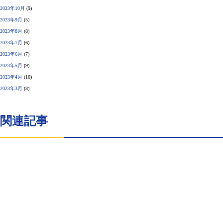
2023年10月
(9)
2023年9月
(5)
2023年8月
(8)
2023年7月
(6)
2023年6月
(7)
2023年5月
(9)
2023年4月
(10)
2023年3月
(8)
関連記事
エサブブログ
月8日のイエサブ
っという間のGWも過ぎ、島にも観光客の方が少し減って来た感じがします。 石垣島をたくさ
しんで帰ってもらえてたらいいなー^ ^ 先日、石垣島南部のお店さんにお邪魔して西表方面で
..
25.05.08