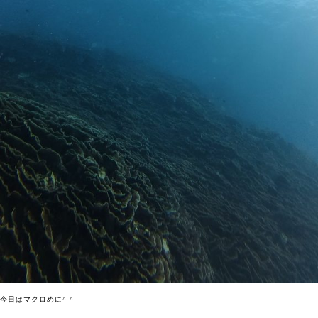
今日はマクロめに^ ^