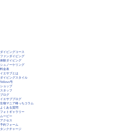
 ^ 昨日は石垣島北部が誇る、ハナダイいっぱいのポイントへ行ったり砂地でのんびり遊んだり
..
23.04.05
エサブブログ
月6日のイエサブ
マノミ各種チビ、今そろってます^ ^ ハマクマノミ、クマノミ、カクレクマノミのチビが今同
ミングで見ることができてますよ！ 同じクマノミでも個性がしっかり！ ...
25.06.06
ダイビングコース
ファンダイビング
体験ダイビング
シュノーケリング
料金表
イエサブとは
ダイビングスタイル
Yellows号
ショップ
スタッフ
ブログ
イエサブブログ
生物マニア峰っちコラム
よくある質問
フォトギャラリー
ムービー
アクセス
予約フォーム
タンクチャージ