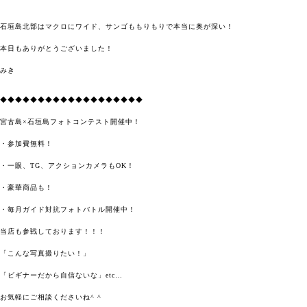
石垣島北部はマクロにワイド、サンゴももりもりで本当に奥が深い！
本日もありがとうございました！
みき
◆◆◆◆◆◆◆◆◆◆◆◆◆◆◆◆◆◆◆
宮古島×石垣島フォトコンテスト開催中！
・参加費無料！
・一眼、TG、アクションカメラもOK！
・豪華商品も！
・毎月ガイド対抗フォトバトル開催中！
当店も参戦しております！！！
「こんな写真撮りたい！」
「ビギナーだから自信ないな」etc…
お気軽にご相談くださいね^ ^