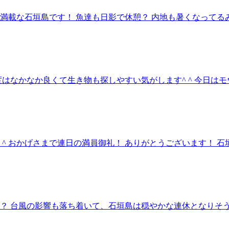
満載な石垣島です！ 魚達も日影で休憩？ 内地も暑くなって
はなかなか良くて生き物も探しやすい気がします^ ^ 今日はモ
 ^ おかげさまで連日の満員御礼！ ありがとうございます！
 台風の影響も落ち着いて、石垣島は穏やかな連休となりそうです^