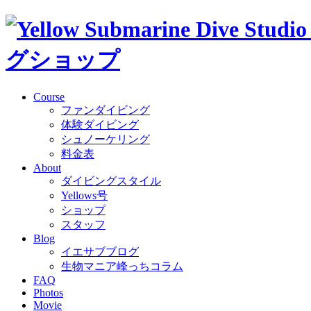
Course
ファンダイビング
体験ダイビング
シュノーケリング
料金表
About
ダイビングスタイル
Yellows号
ショップ
スタッフ
Blog
イエサブブログ
生物マニア峰っちコラム
FAQ
Photos
Movie