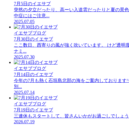
7月5日のイエサブ
突然の夕立だったり、高ーい入道雲だったりと夏の景色
中症にはご注意...
2025.07.05
イエサブブログ
7月30日のイエサブ
ここ数日、西寄りの風が強く吹いています。 けど透明度
ナミ...
2025.07.30
イエサブブログ
7月14日のイエサブ
今年の7月も熱く石垣島北部の海をご案内しております^
別...
2025.07.14
イエサブブログ
7月19日のイエサブ
三連休もスタートして、皆さんいかがお過ごしでしょう？
2026.07.19