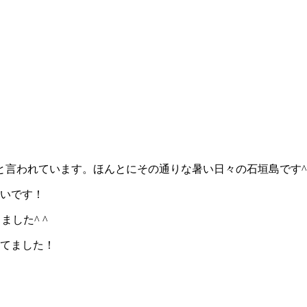
言われています。ほんとにその通りな暑い日々の石垣島です^ 
たいです！
した^ ^
ってました！