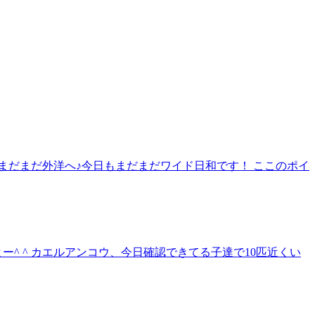
はまだまだ外洋へ♪今日もまだまだワイド日和です！ ここのポイ
^ ^ カエルアンコウ、今日確認できてる子達で10匹近くい