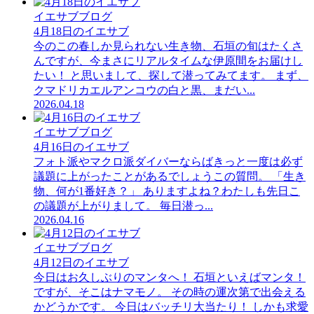
イエサブブログ
4月18日のイエサブ
今のこの春しか見られない生き物、石垣の旬はたくさ
んですが、今まさにリアルタイムな伊原間をお届けし
たい！ と思いまして、探して潜ってみてます。 まず、
クマドリカエルアンコウの白と黒、まだい...
2026.04.18
イエサブブログ
4月16日のイエサブ
フォト派やマクロ派ダイバーならばきっと一度は必ず
議題に上がったことがあるでしょうこの質問。 「生き
物、何が1番好き？」 ありますよね？わたしも先日こ
の議題が上がりまして。 毎日潜っ...
2026.04.16
イエサブブログ
4月12日のイエサブ
今日はお久しぶりのマンタへ！ 石垣といえばマンタ！
ですが、そこはナマモノ。 その時の運次第で出会える
かどうかです。 今日はバッチリ大当たり！ しかも求愛