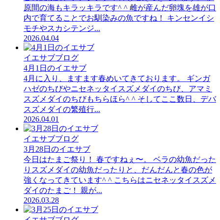
原間の海もキラッキラです^ ^ 雌が産んだ卵塊を雄が口
内で育てることでお馴染みの魚ですね！ キンセンイシ
モチやスカシテンジ...
2026.04.04
イエサブブログ
4月1日のイエサブ
4月に入り、ますます春めいてきております。 ギンガ
ハゼのちびやニセネッタイスズメダイのちび、アマミ
スズメダイのちびもちらほら^ ^ そしてここ数日、デバ
スズメダイの繁殖行...
2026.04.01
イエサブブログ
3月28日のイエサブ
今日はたまご祭り！ 春ですねぇ〜。 ベラの幼魚だった
りスズメダイの幼魚だったりと、だんだんと春の色が
強くなってきています^ ^ こちらはニセネッタイスズメ
ダイのたまご！ 親が...
2026.03.28
イエサブブログ