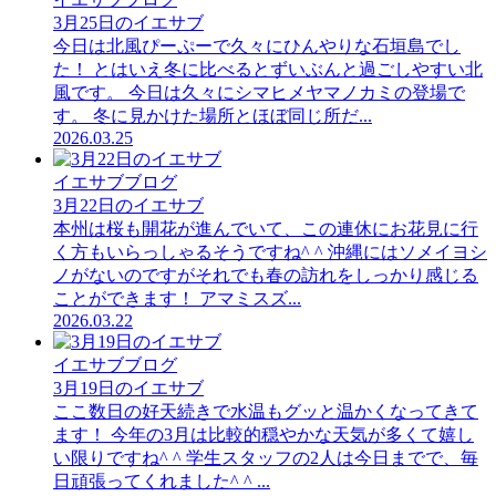
3月25日のイエサブ
今日は北風ぴーぷーで久々にひんやりな石垣島でし
た！ とはいえ冬に比べるとずいぶんと過ごしやすい北
風です。 今日は久々にシマヒメヤマノカミの登場で
す。 冬に見かけた場所とほぼ同じ所だ...
2026.03.25
イエサブブログ
3月22日のイエサブ
本州は桜も開花が進んでいて、この連休にお花見に行
く方もいらっしゃるそうですね^ ^ 沖縄にはソメイヨシ
ノがないのですがそれでも春の訪れをしっかり感じる
ことができます！ アマミスズ...
2026.03.22
イエサブブログ
3月19日のイエサブ
ここ数日の好天続きで水温もグッと温かくなってきて
ます！ 今年の3月は比較的穏やかな天気が多くて嬉し
い限りですね^ ^ 学生スタッフの2人は今日までで、毎
日頑張ってくれました^ ^ ...