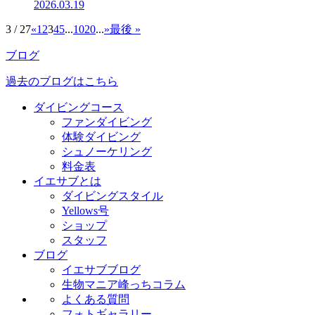
2026.03.19
3 / 27
«
1
2
3
4
5
...
10
20
...
»
最後 »
ブログ
過去のブログはこちら
ダイビングコース
ファンダイビング
体験ダイビング
シュノーケリング
料金表
イエサブとは
ダイビングスタイル
Yellows号
ショップ
スタッフ
ブログ
イエサブブログ
生物マニア峰っちコラム
よくある質問
フォトギャラリー