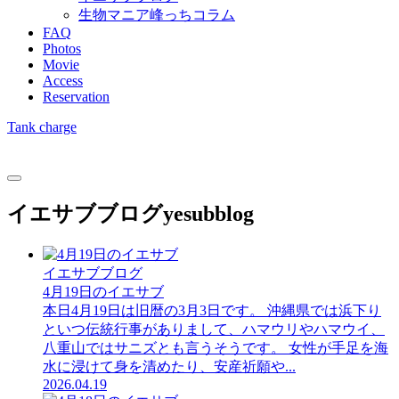
生物マニア峰っちコラム
FAQ
Photos
Movie
Access
Reservation
Tank charge
イエサブブログ
yesubblog
イエサブブログ
4月19日のイエサブ
本日4月19日は旧暦の3月3日です。 沖縄県では浜下り
といつ伝統行事がありまして、ハマウリやハマウイ、
八重山ではサニズとも言うそうです。 女性が手足を海
水に浸けて身を清めたり、安産祈願や...
2026.04.19