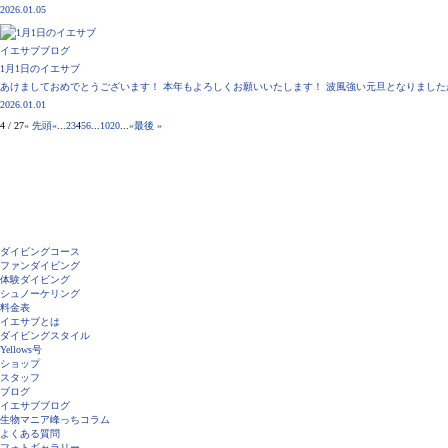
2026.01.05
イエサブブログ
1月1日のイエサブ
あけましておめでとうございます！ 本年もよろしくお願いいたします！ 波風強い元旦となりましたが
2026.01.01
4 / 27
« 先頭
«
...
2
3
4
5
6
...
10
20
...
»
最後 »
ダイビングコース
ファンダイビング
体験ダイビング
シュノーケリング
料金表
イエサブとは
ダイビングスタイル
Yellows号
ショップ
スタッフ
ブログ
イエサブブログ
生物マニア峰っちコラム
よくある質問
フォトギャラリー