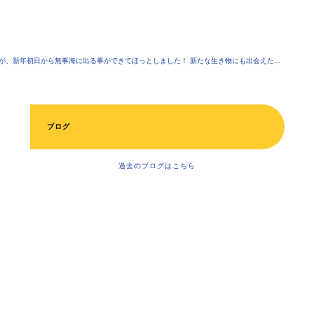
、新年初日から無事海に出る事ができてほっとしました！ 新たな生き物にも出会えた...
ブログ
過去のブログはこちら