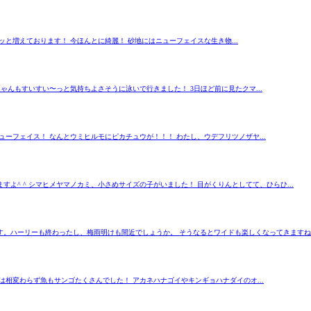
と増えております！ 今ほんとに綺麗！ 砂地にはニューフェイスな生き物...
ゃんもすいすい〜っと気持ちよさそうに泳いで行きました！ 3日ほど前に見たクマ...
ューフェイス！ なんとウミヒルモにピカチュウが！！！ わたし、ウデフリツノザヤ...
よ^ ^ シマヒメヤマノカミ、小さめサイズの子がいました！ 目がくりんとしてて、ひらひ...
。ハーリーも終わったし、梅雨明けも間近でしょうか。 そうなるとワイドも楽しくなってきますね！ 
は相変わらず魚もサンゴたくさんでした！ アカネハナゴイやキンギョハナダイのオ...