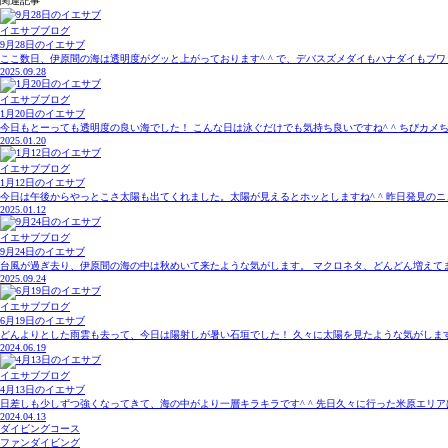
関連記事
イエサブブログ
9月28日のイエサブ
ここ数日、伊原間の海は透明度がグッと上がっております^ ^ で、デバスズメダイもハナダイもブワッ
2025.09.28
イエサブブログ
1月20日のイエサブ
今日もとーっても透明度の良い海でした！ こんな日は泳ぐだけでも気持ち良いですね^ ^ ちびカメち
2025.01.20
イエサブブログ
1月12日のイエサブ
今日は午後からやっとこさ太陽も出てくれました。太陽が見えるとホッとしますね^ ^ 昨日発見のニ
2025.01.12
イエサブブログ
9月24日のイエサブ
台風が過ぎ去り、伊原間の海の中は秋めいて来たような気がします。 マクロネタ、どんどん増えてます
2025.09.24
イエサブブログ
6月19日のイエサブ
どんよりとした雨雲も去って、今日は陽射しが暑い石垣でした！ 久々に太陽を見たような気がします
2024.06.19
イエサブブログ
4月13日のイエサブ
日差しも少しずつ強くなってきて、海の中がより一層キラキラです^ ^ 先日久々に行った米原エリア
2024.04.13
ダイビングコース
ファンダイビング