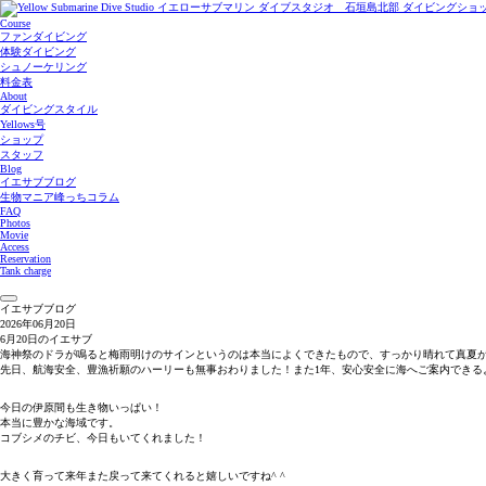
Course
ファンダイビング
体験ダイビング
シュノーケリング
料金表
About
ダイビングスタイル
Yellows号
ショップ
スタッフ
Blog
イエサブブログ
生物マニア峰っちコラム
FAQ
Photos
Movie
Access
Reservation
Tank charge
イエサブブログ
2026年06月20日
6月20日のイエサブ
海神祭のドラが鳴ると梅雨明けのサインというのは本当によくできたもので、すっかり晴れて真夏
先日、航海安全、豊漁祈願のハーリーも無事おわりました！また1年、安心安全に海へご案内できる
今日の伊原間も生き物いっぱい！
本当に豊かな海域です。
コブシメのチビ、今日もいてくれました！
大きく育って来年また戻って来てくれると嬉しいですね^ ^