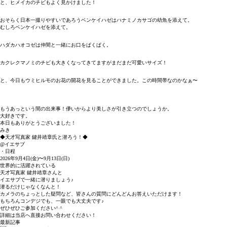
と、ヒメイカのチビもよく見かけました！
おそらく日本一撮りやすいであろうベンケイハゼはハナミノカサゴの幼魚を添えて。
むしろベンケイハゼを添えて。
ハダカハオコゼは仲間と一緒にお口をぱくぱく。
カクレクマノミのチビも大きくなってきてますがまだまだ可愛いサイズ！
と、今日もウミヒルモのお花の開花を見ることができました。この時間帯なのかなぁ〜
もうあっという間の出来事！儚いからより美しさが引き立つのでしょうか。
大好きです。
本日もありがとうございました！
みき
◆天才写真家 鍵井靖章氏と潜ろう！◆
@イエサブ
・日程
2026年9月4日(金)〜9月13日(日)
世界的に活躍されている
天才写真家 鍵井靖章さんと
イエサブで一緒に潜りましょう♪
潜るだけじゃなくなんと！
カメラのちょっとした疑問など、皆さんの質問にどんどんお答えいただけます！
もちろんコンデジでも、一眼でも大丈夫です♪
ぜひぜひご参加ください^ ^
詳細は当店へ直接お問い合わせください！
最新記事