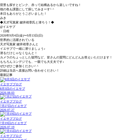
背景も探すとピンク、赤って結構あるから楽しいですね！
他の色も課題にして探してみまーす^ ^
本日もありがとうございました！
みき
◆天才写真家 鍵井靖章氏と潜ろう！◆
@イエサブ
・日程
2026年9月4日(金)〜9月13日(日)
世界的に活躍されている
天才写真家 鍵井靖章さんと
イエサブで一緒に潜りましょう♪
潜るだけじゃなくなんと！
カメラのちょっとした疑問など、皆さんの質問にどんどんお答えいただけます！
もちろんコンデジでも、一眼でも大丈夫です♪
ぜひぜひご参加ください^ ^
詳細は当店へ直接お問い合わせください！
最新記事
イエサブブログ
8月3日のイエサブ
2026.08.03
イエサブブログ
7月27日のイエサブ
2026.07.27
イエサブブログ
7月19日のイエサブ
2026.07.19
イエサブブログ