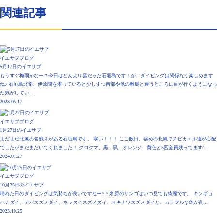
関連記事
イエサブブログ
5月17日のイエサブ
もうすぐ梅雨かなー？今日はどんより雲だった石垣島です！が、ダイビングは関係なく楽しめます
ね♪ 石垣島北部、伊原間を潜っていると少しずつ南部や他の離島と違うところに目が行くようになっ
た気がしてい...
2023.05.17
イエサブブログ
1月27日のイエサブ
まだまだ北風の名残りがある石垣島です。 寒い！！！ ここ数日、強めの北風でチビカエル達が心配
でしたがまだまだいてくれました！ クロクマ、黒、黒、オレンジ、黄色と5匹全員残ってます^...
2024.01.27
イエサブブログ
10月25日のイエサブ
晴れた日のダイビングは気持ちが良いですねー^ ^ 米原のサンゴはいつ見ても綺麗です。 キンギョ
ハナダイ、デバスズメダイ、ネッタイスズメダイ、オキナワスズメダイと、カラフルな魚が乱...
2023.10.25