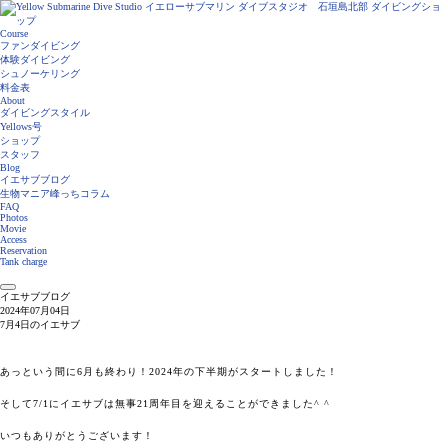
Course
ファンダイビング
体験ダイビング
シュノーケリング
料金表
About
ダイビングスタイル
Yellows号
ショップ
スタッフ
Blog
イエサブブログ
生物マニア峰っちコラム
FAQ
Photos
Movie
Access
Reservation
Tank charge
イエサブブログ
2024年07月04日
7月4日のイエサブ
あっという間に6月も終わり！2024年の下半期がスタートしました！
そして7/1にイエサブは無事21周年目を迎えることができました^ ^
いつもありがとうございます！