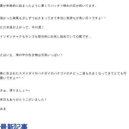
夏が本格的に始まったように暑くてバッチリ晴れの日が続いてます。
強かった南風も少しずつおさまってきて本当に気持ちが良い日々ですよ^ ^
ただ水温が上がって、今31度！
イソギンチャクもサンゴも部分的に白化し始めていて心配です…
とはいえ、海の中の生き物は元気いっぱい！
春に生まれたスズメダイやハナダイのハナゴイのチビっこ達も大きくなってきてとても可
愛いですよー^ ^
さぁ、潜りましょ〜♪
本日もありがとうございました！
みき
最新記事