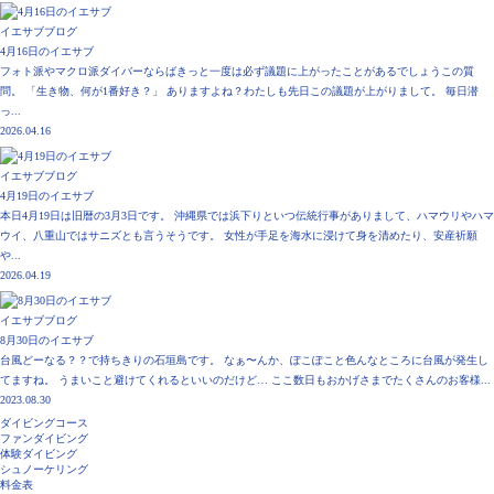
イエサブブログ
4月16日のイエサブ
フォト派やマクロ派ダイバーならばきっと一度は必ず議題に上がったことがあるでしょうこの質
問。 「生き物、何が1番好き？」 ありますよね？わたしも先日この議題が上がりまして。 毎日潜
っ...
2026.04.16
イエサブブログ
4月19日のイエサブ
本日4月19日は旧暦の3月3日です。 沖縄県では浜下りといつ伝統行事がありまして、ハマウリやハマ
ウイ、八重山ではサニズとも言うそうです。 女性が手足を海水に浸けて身を清めたり、安産祈願
や...
2026.04.19
イエサブブログ
8月30日のイエサブ
台風どーなる？？で持ちきりの石垣島です。 なぁ〜んか、ぽこぽこと色んなところに台風が発生し
てますね。 うまいこと避けてくれるといいのだけど… ここ数日もおかげさまでたくさんのお客様...
2023.08.30
ダイビングコース
ファンダイビング
体験ダイビング
シュノーケリング
料金表