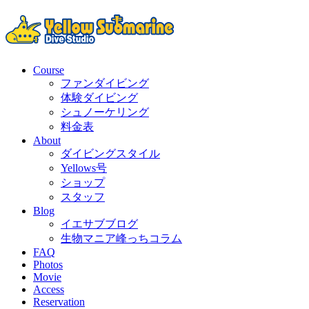
Course
ファンダイビング
体験ダイビング
シュノーケリング
料金表
About
ダイビングスタイル
Yellows号
ショップ
スタッフ
Blog
イエサブブログ
生物マニア峰っちコラム
FAQ
Photos
Movie
Access
Reservation