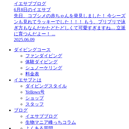
イエサブブログ
6月8日のイエサブ
先日、コブシメの赤ちゃんを発見しました！ 今シーズ
ンも見れてラッキーでした！！！ もう、プリプリで泳
ぎ方もなんだかたどたどしくて可愛すぎますね… 立派
に育つんだよー！ ...
2025.06.09
ダイビングコース
ファンダイビング
体験ダイビング
シュノーケリング
料金表
イエサブとは
ダイビングスタイル
Yellows号
ショップ
スタッフ
ブログ
イエサブブログ
生物マニア峰っちコラム
よくある質問