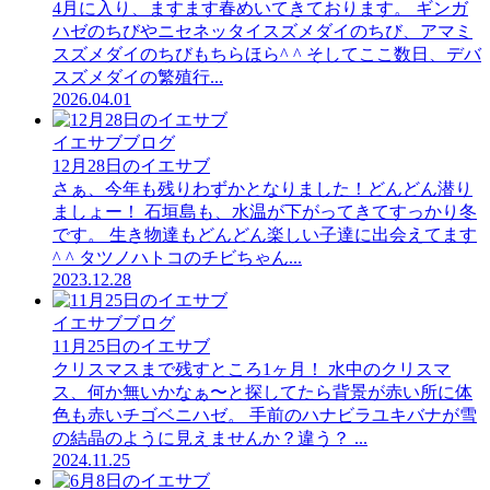
4月に入り、ますます春めいてきております。 ギンガ
ハゼのちびやニセネッタイスズメダイのちび、アマミ
スズメダイのちびもちらほら^ ^ そしてここ数日、デバ
スズメダイの繁殖行...
2026.04.01
イエサブブログ
12月28日のイエサブ
さぁ、今年も残りわずかとなりました！どんどん潜り
ましょー！ 石垣島も、水温が下がってきてすっかり冬
です。 生き物達もどんどん楽しい子達に出会えてます
^ ^ タツノハトコのチビちゃん...
2023.12.28
イエサブブログ
11月25日のイエサブ
クリスマスまで残すところ1ヶ月！ 水中のクリスマ
ス、何か無いかなぁ〜と探してたら背景が赤い所に体
色も赤いチゴベニハゼ。 手前のハナビラユキバナが雪
の結晶のように見えませんか？違う？ ...
2024.11.25