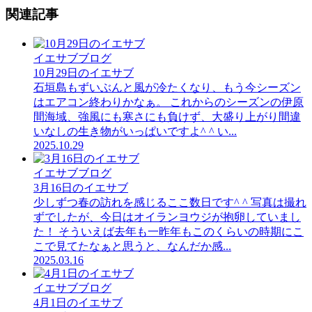
関連記事
イエサブブログ
10月29日のイエサブ
石垣島もずいぶんと風が冷たくなり、もう今シーズン
はエアコン終わりかなぁ。 これからのシーズンの伊原
間海域、強風にも寒さにも負けず、大盛り上がり間違
いなしの生き物がいっぱいですよ^ ^ い...
2025.10.29
イエサブブログ
3月16日のイエサブ
少しずつ春の訪れを感じるここ数日です^ ^ 写真は撮れ
ずでしたが、今日はオイランヨウジが抱卵していまし
た！ そういえば去年も一昨年もこのくらいの時期にこ
こで見てたなぁと思うと、なんだか感...
2025.03.16
イエサブブログ
4月1日のイエサブ