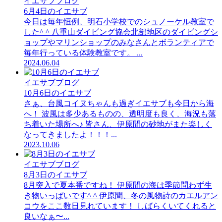
イエサブブログ
6月4日のイエサブ
今日は毎年恒例、明石小学校でのシュノーケル教室で
した^ ^ 八重山ダイビング協会北部地区のダイビングシ
ョップやマリンショップのみなさんとボランティアで
毎年行っている体験教室です。 ...
2024.06.04
イエサブブログ
10月6日のイエサブ
さぁ、台風コイヌちゃんも過ぎイエサブも今日から海
へ！ 波風は多少あるものの、透明度も良く、海況も落
ち着いた場所へ♪ 皆さん、伊原間の砂地がまた楽しく
なってきましたよ！！！...
2023.10.06
イエサブブログ
8月3日のイエサブ
8月突入で夏本番ですね！ 伊原間の海は季節問わず生
き物いっぱいです^ ^ 伊原間、冬の風物詩のカエルアン
コウをここ数日見れています！ しばらくいてくれると
良いなぁ〜...