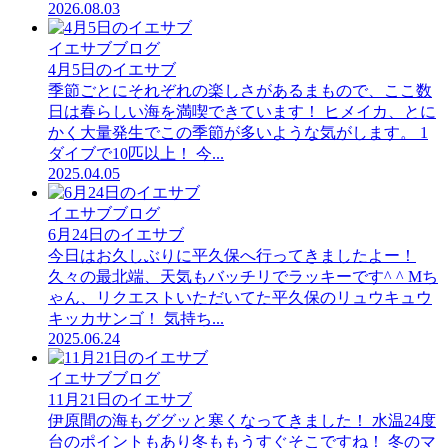
2026.08.03
イエサブブログ
4月5日のイエサブ
季節ごとにそれぞれの楽しさがあるまもので、ここ数
日は春らしい海を満喫できています！ ヒメイカ、とに
かく大量発生でこの季節が多いような気がします。 1
ダイブで10匹以上！ 今...
2025.04.05
イエサブブログ
6月24日のイエサブ
今日はお久しぶりに平久保へ行ってきましたよー！
久々の最北端、天気もバッチリでラッキーです^ ^ Mち
ゃん、リクエストいただいてた平久保のリュウキュウ
キッカサンゴ！ 気持ち...
2025.06.24
イエサブブログ
11月21日のイエサブ
伊原間の海もググッと寒くなってきました！ 水温24度
台のポイントもあり冬ももうすぐそこですね！ 冬のマ