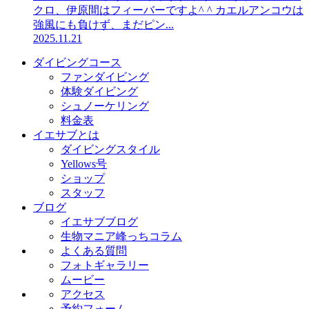
クロ、伊原間はフィーバーですよ^ ^ カエルアンコウは
強風にも負けず、まだピン...
2025.11.21
ダイビングコース
ファンダイビング
体験ダイビング
シュノーケリング
料金表
イエサブとは
ダイビングスタイル
Yellows号
ショップ
スタッフ
ブログ
イエサブブログ
生物マニア峰っちコラム
よくある質問
フォトギャラリー
ムービー
アクセス
予約フォーム