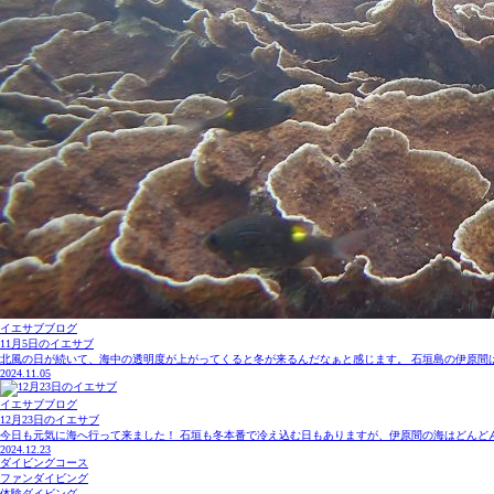
イエサブブログ
11月5日のイエサブ
北風の日が続いて、海中の透明度が上がってくると冬が来るんだなぁと感じます。 石垣島の伊原間は
2024.11.05
イエサブブログ
12月23日のイエサブ
今日も元気に海へ行って来ました！ 石垣も冬本番で冷え込む日もありますが、伊原間の海はどんどん熱く
2024.12.23
ダイビングコース
ファンダイビング
体験ダイビング