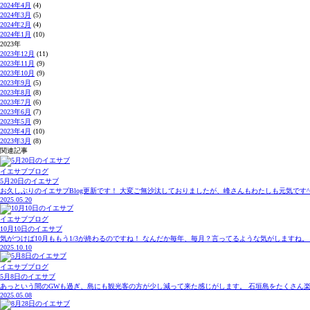
2024年4月
(4)
2024年3月
(5)
2024年2月
(4)
2024年1月
(10)
2023年
2023年12月
(11)
2023年11月
(9)
2023年10月
(9)
2023年9月
(5)
2023年8月
(8)
2023年7月
(6)
2023年6月
(7)
2023年5月
(9)
2023年4月
(10)
2023年3月
(8)
関連記事
イエサブブログ
5月20日のイエサブ
お久しぶりのイエサブBlog更新です！ 大変ご無沙汰しておりましたが、峰さんもわたしも元気です^
2025.05.20
イエサブブログ
10月10日のイエサブ
気がつけば10月ももう1/3が終わるのですね！ なんだか毎年、毎月？言ってるような気がしますね。
2025.10.10
イエサブブログ
5月8日のイエサブ
あっという間のGWも過ぎ、島にも観光客の方が少し減って来た感じがします。 石垣島をたくさん楽し
2025.05.08