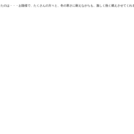
けたのは・・・お陰様で、たくさんの方々と、冬の寒さに耐えながらも、激しく熱く燃えさせてくれ