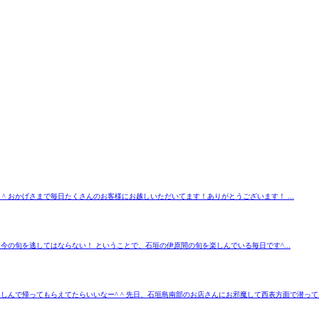
 ^ おかげさまで毎日たくさんのお客様にお越しいただいてます！ありがとうございます！ ...
 今の旬を逃してはならない！ ということで、石垣の伊原間の旬を楽しんでいる毎日です^...
んで帰ってもらえてたらいいなー^ ^ 先日、石垣島南部のお店さんにお邪魔して西表方面で潜って..