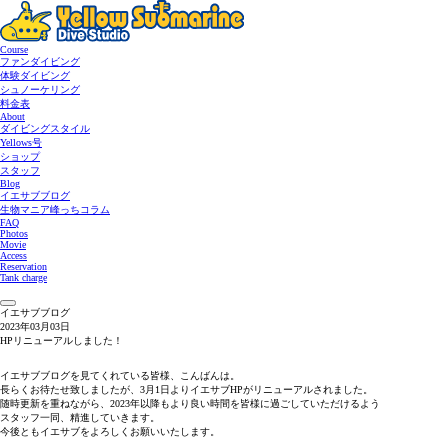
Course
ファンダイビング
体験ダイビング
シュノーケリング
料金表
About
ダイビングスタイル
Yellows号
ショップ
スタッフ
Blog
イエサブブログ
生物マニア峰っちコラム
FAQ
Photos
Movie
Access
Reservation
Tank charge
イエサブブログ
2023年03月03日
HPリニューアルしました！
イエサブブログを見てくれている皆様、こんばんは。
長らくお待たせ致しましたが、3月1日よりイエサブHPがリニューアルされました。
随時更新を重ねながら、2023年以降もより良い時間を皆様に過ごしていただけるよう
スタッフ一同、精進していきます。
今後ともイエサブをよろしくお願いいたします。