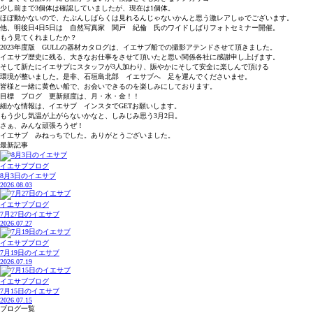
少し前まで3個体は確認していましたが、現在は1個体。
ほぼ動かないので、たぶんしばらくは見れるんじゃないかんと思う激レアしゅでございます。
他、明後日4日5日は 自然写真家 関戸 紀倫 氏のワイドしばりフォトセミナー開催。
もう見てくれましたか？
2023年度版 GULLの器材カタログは、イエサブ船での撮影アテンドさせて頂きました。
イエサブ歴史に残る、大きなお仕事をさせて頂いたと思い関係各社に感謝申し上げます。
そして新たにイエサブにスタッフが3人加わり、賑やかにそして安全に楽しんで頂ける
環境が整いました。是非、石垣島北部 イエサブへ 足を運んでくださいませ。
皆様と一緒に黄色い船で、お会いできるのを楽しみにしております。
目標 ブログ 更新頻度は、月・水・金！！
細かな情報は、イエサブ インスタでGETお願いします。
もう少し気温が上がらないかなと、しみじみ思う3月2日。
さぁ、みんな頑張ろうぜ！
イエサブ みねっちでした。ありがとうございました。
最新記事
イエサブブログ
8月3日のイエサブ
2026.08.03
イエサブブログ
7月27日のイエサブ
2026.07.27
イエサブブログ
7月19日のイエサブ
2026.07.19
イエサブブログ
7月15日のイエサブ
2026.07.15
ブログ一覧