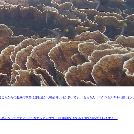
これからの北風の季節は透明度が比較的良い日が多いです。 もちろん、マクロもステキな感じになっ
なってますよー^ ^ カエルアンコウ、今日確認できてる子達で10匹近くいます！ ...