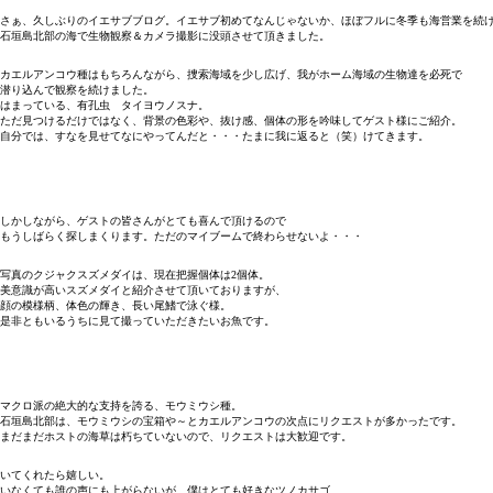
さぁ、久しぶりのイエサブブログ。イエサブ初めてなんじゃないか、ほぼフルに冬季も海営業を続
石垣島北部の海で生物観察＆カメラ撮影に没頭させて頂きました。
カエルアンコウ種はもちろんながら、捜索海域を少し広げ、我がホーム海域の生物達を必死で
潜り込んで観察を続けました。
はまっている、有孔虫 タイヨウノスナ。
ただ見つけるだけではなく、背景の色彩や、抜け感、個体の形を吟味してゲスト様にご紹介。
自分では、すなを見せてなにやってんだと・・・たまに我に返ると（笑）けてきます。
しかしながら、ゲストの皆さんがとても喜んで頂けるので
もうしばらく探しまくります。ただのマイブームで終わらせないよ・・・
写真のクジャクスズメダイは、現在把握個体は2個体。
美意識が高いスズメダイと紹介させて頂いておりますが、
顔の模様柄、体色の輝き、長い尾鰭で泳ぐ様。
是非ともいるうちに見て撮っていただきたいお魚です。
マクロ派の絶大的な支持を誇る、モウミウシ種。
石垣島北部は、モウミウシの宝箱や～とカエルアンコウの次点にリクエストが多かったです。
まだまだホストの海草は朽ちていないので、リクエストは大歓迎です。
いてくれたら嬉しい。
いなくても誰の声にも上がらないが、僕はとても好きなツノカサゴ