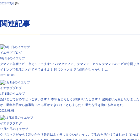
2023年3月
(8)
関連記事
イエサブブログ
6月6日のイエサブ
クマノミ各種チビ、今そろってます^ ^ ハマクマノミ、クマノミ、カクレクマノミのチビが今同じタ
イミングで見ることができてますよ！ 同じクマノミでも個性がしっかり！ ...
2025.06.06
イエサブブログ
1月1日のイエサブ
あけましておめでとうございます！ 本年もよろしくお願いいたします！ 波風強い元旦となりました
が、新年初日から無事海に出る事ができてほっとしました！ 新たな生き物にも出会えた...
2026.01.01
イエサブブログ
12月25日のイエサブ
クリスマスだから？寒いから？最近はよくモウミウシがくっついてるのを見かけてました！ 葉っぱ