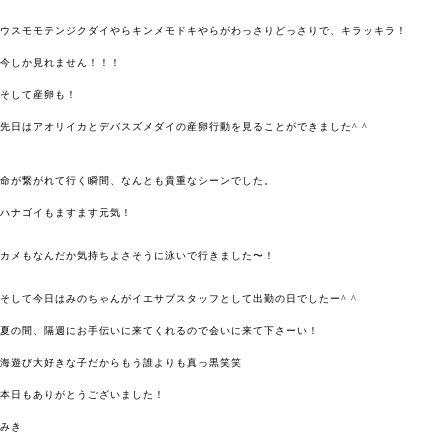
ウスモモテンジクダイやらキンメモドキやらがわっさりどっさりで、キラッキラ！
今しか見れません！！！
そして産卵も！
先日はアオリイカとデバスズメダイの産卵行動を見ることができました^ ^
命が繋がれて行く瞬間、なんとも貴重なシーンでした。
ハナゴイもますます元気！
カメもなんだか気持ちよさそうに泳いで行きました〜！
そして今日はみのちゃんがイエサブスタッフとして出勤の日でしたー^ ^
夏の間、隔週にお手伝いに来てくれるので会いに来て下さーい！
海遊び大好きな子だからもう誰よりも真っ黒笑笑
本日もありがとうございました！
みき