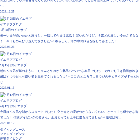
の上に乗ってるのももちろん可愛いのですが、砂の上を歩いてる姿も雪の上みたいで可愛いですね^
^...
2023.12.25
イエサブブログ
3月28日のイエサブ
暑ーい日が続いたかと思うと、一転して今日は北風！ 寒いのだけど、冬ほどの厳しい冷たさでもな
く、今日ものんびり遊んできました^ ^ 春らしく、海の中の緑色を探してみました！ ...
2025.03.28
イエサブブログ
1月15日のイエサブ
朝のベタ凪が嘘のように、ちゃんと午後から北風バーバーな本日でした。 それでも生き物達は吹き
飛ばずに今日も可愛い姿を見せてくれましたよ^ ^ ここのところワカヨウジのチビサイズがずっと同
じ...
2025.01.15
イエサブブログ
4月12日のイエサブ
今日はベタ凪な朝からスタートでした！ 空と海との境が分からないくらい、とーっても穏やかな海
でした！ 体験ダイビングの皆さん、全員とっても上手に潜られてました^ ^ 最初は怖...
2023.04.12
ダイビングコース
ファンダイビング
体験ダイビング