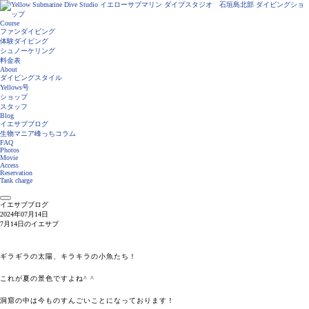
Course
ファンダイビング
体験ダイビング
シュノーケリング
料金表
About
ダイビングスタイル
Yellows号
ショップ
スタッフ
Blog
イエサブブログ
生物マニア峰っちコラム
FAQ
Photos
Movie
Access
Reservation
Tank charge
イエサブブログ
2024年07月14日
7月14日のイエサブ
ギラギラの太陽、キラキラの小魚たち！
これが夏の景色ですよね^ ^
洞窟の中は今ものすんごいことになっております！