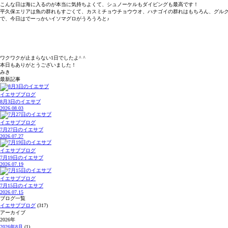
こんな日は海に入るのが本当に気持ちよくて、シュノーケルもダイビングも最高です！
平久保エリアは魚の群れもすごくて、カスミチョウチョウウオ、ハナゴイの群れはもちろん、グル
で、今日はでーっかいイソマグロがうろうろと♪
ワクワクが止まらない1日でしたよ^ ^
本日もありがとうございました！
みき
最新記事
イエサブブログ
8月3日のイエサブ
2026.08.03
イエサブブログ
7月27日のイエサブ
2026.07.27
イエサブブログ
7月19日のイエサブ
2026.07.19
イエサブブログ
7月15日のイエサブ
2026.07.15
ブログ一覧
イエサブブログ
(317)
アーカイブ
2026年
2026年8月
(1)