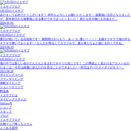
イエサブブログ
1月1日のイエサブ
あけましておめでとうございます！ 本年もよろしくお願いいたします！ 波風強い元旦となりました
が、新年初日から無事海に出る事ができてほっとしました！ 新たな生き物にも出会えた...
2026.01.01
イエサブブログ
6月29日のイエサブ
夏日が続いている石垣島です！ 梅雨明けからもう、あっつい暑いー！！！ 太陽ギラギラで海の中も
キラキラ輝いております^ ^ なんだか明るくてカラフルで、夏が来たなぁと感じる日々ですね...
2024.06.29
イエサブブログ
6月28日のイエサブ
海の中では新しい命がどんどんと生まれてきそうな兆しです！ この季節よく見かけるアカメハゼの
たまごは、今日は綺麗に並んだのを見ることができました^ ^ 昨日はデバスズメダイがもう一...
2025.06.28
ダイビングコース
ファンダイビング
体験ダイビング
シュノーケリング
料金表
イエサブとは
ダイビングスタイル
Yellows号
ショップ
スタッフ
ブログ
イエサブブログ
生物マニア峰っちコラム
よくある質問