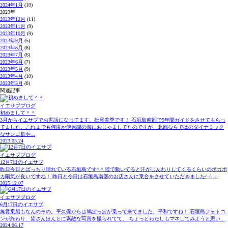
2024年1月
(10)
2023年
2023年12月
(11)
2023年11月
(9)
2023年10月
(9)
2023年9月
(5)
2023年8月
(8)
2023年7月
(6)
2023年6月
(7)
2023年5月
(9)
2023年4月
(10)
2023年3月
(8)
関連記事
イエサブブログ
初めまして＾＾
3月からイエサブでお世話になってます、松尾美季です！ 石垣島南部で5年間ガイドをさせてもらっ
てました。これまでも何度か伊原間の海におじゃましてたのですが、北部ならではのダイナミック
なサンゴ群や...
2023.03.24
イエサブブログ
12月7日のイエサブ
昨日今日とばっちり晴れている石垣島です^ ^ 陸で動いてると汗がじんわりしてくるくらいのポカポ
カ陽気が良いですね！ 昨日と今日は石垣島南部のお店さんに乗合をさせていただきました^ ^ ...
2025.12.07
イエサブブログ
6月17日のイエサブ
無賃乗船もなんのその。平久保からは鳩ぽっぽが乗って来てました。平和ですね！ 石垣島フォトコ
ンが終わり、皆さんほんとに素敵な写真を撮られてて。 ちょっとわたしもマネしてみようと思い...
2024.06.17