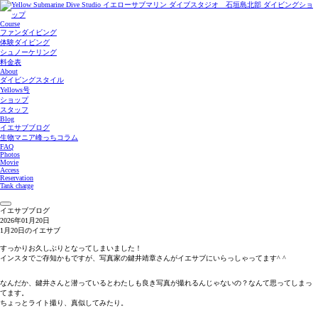
Course
ファンダイビング
体験ダイビング
シュノーケリング
料金表
About
ダイビングスタイル
Yellows号
ショップ
スタッフ
Blog
イエサブブログ
生物マニア峰っちコラム
FAQ
Photos
Movie
Access
Reservation
Tank charge
イエサブブログ
2026年01月20日
1月20日のイエサブ
すっかりお久しぶりとなってしまいました！
インスタでご存知かもですが、写真家の鍵井靖章さんがイエサブにいらっしゃってます^ ^
なんだか、鍵井さんと潜っているとわたしも良き写真が撮れるんじゃないの？なんて思ってしまっ
てます。
ちょっとライト撮り、真似してみたり。