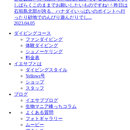
しばらくこのままでお願いしたいものですね^ ^ 昨日は
石垣島北部が誇る、ハナダイいっぱいのポイントへ行
ったり砂地でのんびり遊んだりでし...
2023.04.05
ダイビングコース
ファンダイビング
体験ダイビング
シュノーケリング
料金表
イエサブとは
ダイビングスタイル
Yellows号
ショップ
スタッフ
ブログ
イエサブブログ
生物マニア峰っちコラム
よくある質問
フォトギャラリー
ムービー