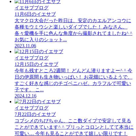
イエサブブログ
11月6日のイエサブ
大マクロ大会だった昨日は、安定のカエルアンコウに
各種モウミウシと楽しいダイブでした！ みなさん、
各々愛機を手に色んな角度から撮影されてましたね^ ^
お気に入りのショット...
2023.11.06
イエサブブログ
12月15日のイエサブ
今年も残すところ2週間！ どんどん潜りますよー^ ^ 今
日の伊原間も生き物いっぱい！ お花畑にいるようで、
すごく好きな感じのチゴベニハゼ。カラフルで可愛い
子です。 こ...
2024.12.16
イエサブブログ
7月22日のイエサブ
コブシメのちびちゃん、ここ数ダイブで安定して見る
ことができています^ ^ プリっとコロンとしてて本当に
可愛い… 今年も見ることができて嬉しい限りです！