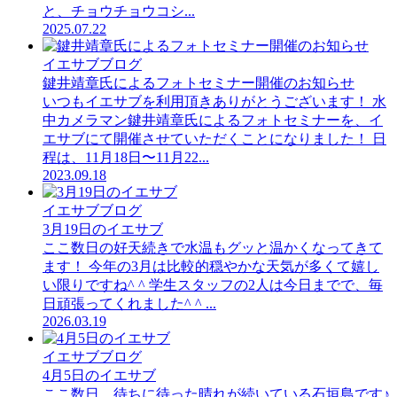
と、チョウチョウコシ...
2025.07.22
イエサブブログ
鍵井靖章氏によるフォトセミナー開催のお知らせ
いつもイエサブを利用頂きありがとうございます！ 水
中カメラマン鍵井靖章氏によるフォトセミナーを、イ
エサブにて開催させていただくことになりました！ 日
程は、11月18日〜11月22...
2023.09.18
イエサブブログ
3月19日のイエサブ
ここ数日の好天続きで水温もグッと温かくなってきて
ます！ 今年の3月は比較的穏やかな天気が多くて嬉し
い限りですね^ ^ 学生スタッフの2人は今日までで、毎
日頑張ってくれました^ ^ ...
2026.03.19
イエサブブログ
4月5日のイエサブ
ここ数日、待ちに待った晴れが続いている石垣島です♪