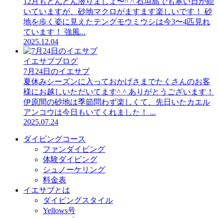
12月もどんどん潜りましょ〜^ ^ 石垣島でも寒い日が続
いていますが、砂地マクロがますます楽しいです！ 砂
地を歩く姿に見えたテングモウミウシは今3〜4匹見れ
ています！ 強風...
2025.12.04
イエサブブログ
7月24日のイエサブ
夏休みシーズンに入っておかげさまでたくさんのお客
様にお越しいただいてます^ ^ ありがとうございます！
伊原間の砂地は季節問わず楽しくて、先日いたカエル
アンコウは今日もいてくれました！ ...
2025.07.24
ダイビングコース
ファンダイビング
体験ダイビング
シュノーケリング
料金表
イエサブとは
ダイビングスタイル
Yellows号