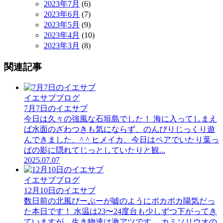
2023年7月
(6)
2023年6月
(7)
2023年5月
(9)
2023年4月
(10)
2023年3月
(8)
関連記事
イエサブブログ
7月7日のイエサブ
今日は久々の強風な石垣島でした！ 海に入ってしまえ
ば水面のざわつきも気にならず、のんびりじっくり遊
んできました、^ ^ ヒメイカ、今日はペアでいたり葉っ
ぱの影に隠れてじっとしていたりと観...
2025.07.07
イエサブブログ
12月10日のイエサブ
数日前の北風ぴーぷーが嘘のようにポカポカ陽気だっ
た本日です！ 水温は23〜24度台も少しずつ下がってき
ていますが、生き物達は激アツです。 カミソリウオの