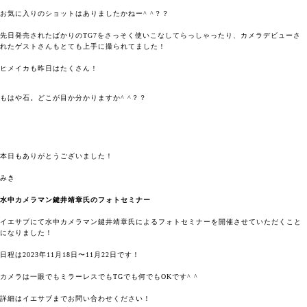
お気に入りのショットはありましたかねー^ ^？？
先日発売されたばかりのTG7をさっそく使いこなしてらっしゃったり、カメラデビューさ
れたゲストさんもとても上手に撮られてました！
ヒメイカも昨日はたくさん！
もはや石。どこが目か分かりますか^ ^？？
本日もありがとうございました！
みき
水中カメラマン鍵井靖章氏のフォトセミナー
イエサブにて水中カメラマン鍵井靖章氏によるフォトセミナーを開催させていただくこと
になりました！
日程は2023年11月18日〜11月22日です！
カメラは一眼でもミラーレスでもTGでも何でもOKです^ ^
詳細はイエサブまでお問い合わせください！