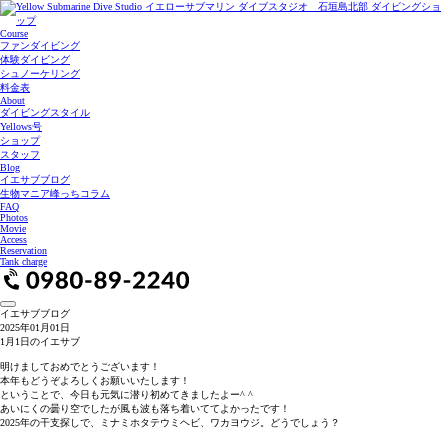
Course
ファンダイビング
体験ダイビング
シュノーケリング
料金表
About
ダイビングスタイル
Yellows号
ショップ
スタッフ
Blog
イエサブブログ
生物マニア峰っちコラム
FAQ
Photos
Movie
Access
Reservation
Tank charge
イエサブブログ
2025年01月01日
1月1日のイエサブ
明けましておめでとうございます！
本年もどうぞよろしくお願いいたします！
ということで、今日も元気に潜り初めてきましたよー^ ^
あいにくの曇り空でしたが風も波も落ち着いててよかったです！
2025年の干支探しで、ミナミホタテウミヘビ、ワカヨウジ。どうでしょう？