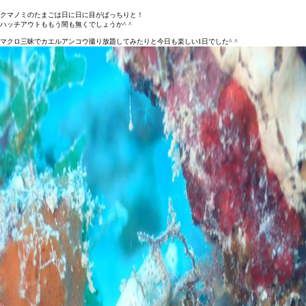
クマノミのたまごは日に日に目がぱっちりと！
ハッチアウトももう間も無くでしょうか^ ^
マクロ三昧でカエルアンコウ撮り放題してみたりと今日も楽しい1日でした^ ^