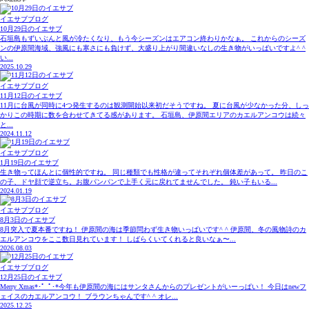
イエサブブログ
10月29日のイエサブ
石垣島もずいぶんと風が冷たくなり、もう今シーズンはエアコン終わりかなぁ。 これからのシーズ
ンの伊原間海域、強風にも寒さにも負けず、大盛り上がり間違いなしの生き物がいっぱいですよ^ ^
い...
2025.10.29
イエサブブログ
11月12日のイエサブ
11月に台風が同時に4つ発生するのは観測開始以来初だそうですね。 夏に台風が少なかった分、しっ
かりこの時期に数を合わせてきてる感があります。 石垣島、伊原間エリアのカエルアンコウは続々
と...
2024.11.12
イエサブブログ
1月19日のイエサブ
生き物ってほんとに個性的ですね。 同じ種類でも性格が違ってそれぞれ個体差があって。 昨日のこ
の子、ドヤ顔で逆立ち。お腹パンパンで上手く元に戻れてませんでした。 鈍い子もいる...
2024.01.19
イエサブブログ
8月3日のイエサブ
8月突入で夏本番ですね！ 伊原間の海は季節問わず生き物いっぱいです^ ^ 伊原間、冬の風物詩のカ
エルアンコウをここ数日見れています！ しばらくいてくれると良いなぁ〜...
2026.08.03
イエサブブログ
12月25日のイエサブ
Merry Xmas*･゜ﾟ･*今年も伊原間の海にはサンタさんからのプレゼントがいーっぱい！ 今日はnewフ
ェイスのカエルアンコウ！ ブラウンちゃんです^ ^ オレ...
2025.12.25