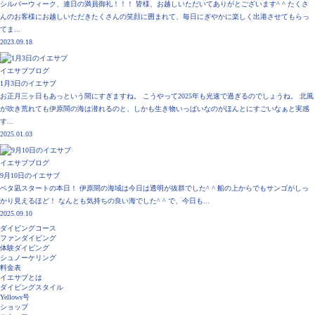
シルバーウィーク、連日の満員御礼！！！ 皆様、お越しいただいてありがとございます^ ^ たくさ
んのお客様にお越しいただきたくさんの笑顔に囲まれて、毎日にぎやかに楽しく出港させてもらっ
てま...
2023.09.18
イエサブブログ
1月3日のイエサブ
お正月三ヶ日もあっという間にすぎますね。 こうやって2025年も光速で過ぎるのでしょうね。 北風
が吹き荒れても伊原間の海は潜れるのと、しかも生き物いっぱいなのがほんとにすごいなぁと実感
す...
2025.01.03
イエサブブログ
9月10日のイエサブ
ベタ凪スタートの本日！ 伊原間の海域は今日は透明が抜群でした^ ^ 船の上からでもサンゴがしっ
かり見えるほど！ なんとも気持ちの良い海でした^ ^ で、今日も...
2025.09.10
ダイビングコース
ファンダイビング
体験ダイビング
シュノーケリング
料金表
イエサブとは
ダイビングスタイル
Yellows号
ショップ