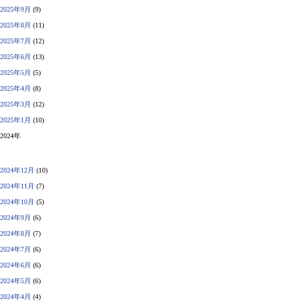
2025年9月
(9)
2025年8月
(11)
2025年7月
(12)
2025年6月
(13)
2025年5月
(5)
2025年4月
(8)
2025年3月
(12)
2025年1月
(10)
2024年
2024年12月
(10)
2024年11月
(7)
2024年10月
(5)
2024年9月
(6)
2024年8月
(7)
2024年7月
(6)
2024年6月
(6)
2024年5月
(6)
2024年4月
(4)