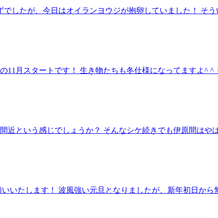
れずでしたが、今日はオイランヨウジが抱卵していました！ そ
11月スタートです！ 生き物たちも冬仕様になってますよ^ 
間近という感じでしょうか？ そんなシケ続きでも伊原間はや
願いいたします！ 波風強い元旦となりましたが、新年初日から