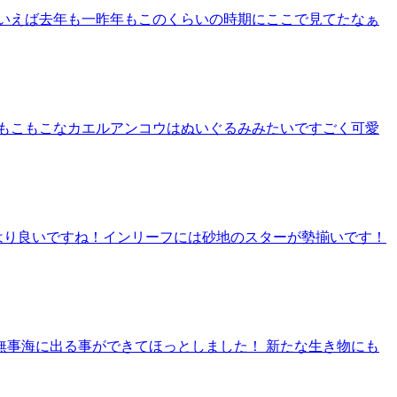
ういえば去年も一昨年もこのくらいの時期にここで見てたなぁ
^ もこもこなカエルアンコウはぬいぐるみみたいですごく可愛
はり良いですね！インリーフには砂地のスターが勢揃いです！
無事海に出る事ができてほっとしました！ 新たな生き物にも