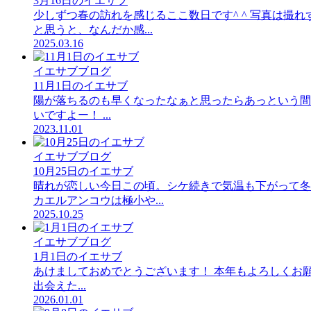
3月16日のイエサブ
少しずつ春の訪れを感じるここ数日です^ ^ 写真は撮
と思うと、なんだか感...
2025.03.16
イエサブブログ
11月1日のイエサブ
陽が落ちるのも早くなったなぁと思ったらあっという間の
いですよー！ ...
2023.11.01
イエサブブログ
10月25日のイエサブ
晴れが恋しい今日この頃。シケ続きで気温も下がって冬
カエルアンコウは極小や...
2025.10.25
イエサブブログ
1月1日のイエサブ
あけましておめでとうございます！ 本年もよろしくお
出会えた...
2026.01.01