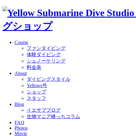
Course
ファンダイビング
体験ダイビング
シュノーケリング
料金表
About
ダイビングスタイル
Yellows号
ショップ
スタッフ
Blog
イエサブブログ
生物マニア峰っちコラム
FAQ
Photos
Movie