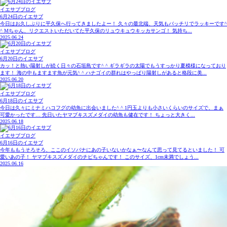
イエサブブログ
6月24日のイエサブ
今日はお久しぶりに平久保へ行ってきましたよー！ 久々の最北端、天気もバッチリでラッキーです^
^ Mちゃん、リクエストいただいてた平久保のリュウキュウキッカサンゴ！ 気持ち...
2025.06.24
イエサブブログ
6月20日のイエサブ
カッ！と熱い陽射しが続く日々の石垣島です^ ^ ギラギラの太陽でもうすっかり夏模様になっており
ます！ 海の中もますます魚が元気^ ^ ハナゴイの群れはやっぱり陽射しがあると格段に美...
2025.06.20
イエサブブログ
6月18日のイエサブ
今日は久々にミナミハコフグの幼魚に出会いました^ ^ 1円玉よりも小さいくらいのサイズで、まぁ
可愛かったです… 先日いたヤマブキスズメダイの幼魚も健在です！ ちょっと大きく...
2025.06.18
イエサブブログ
6月16日のイエサブ
今年ももうそろそろ、ここのイソバナにあの子いないかなぁ〜なんて思って見てるといました！ 可
愛いあの子！ ヤマブキスズメダイのチビちゃんです！ このサイズ、1cm未満でしょう...
2025.06.16