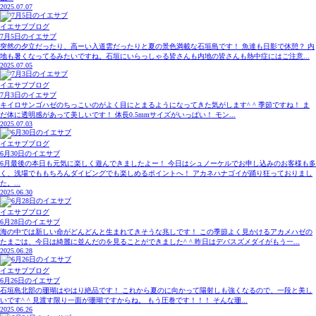
2025.07.07
イエサブブログ
7月5日のイエサブ
突然の夕立だったり、高ーい入道雲だったりと夏の景色満載な石垣島です！ 魚達も日影で休憩？ 内
地も暑くなってるみたいですね。石垣にいらっしゃる皆さんも内地の皆さんも熱中症にはご注意...
2025.07.05
イエサブブログ
7月3日のイエサブ
キイロサンゴハゼのちっこいのがよく目にとまるようになってきた気がします^ ^ 季節ですね！ ま
だ体に透明感があって美しいです！ 体長0.5mmサイズがいっぱい！ モン...
2025.07.03
イエサブブログ
6月30日のイエサブ
6月最後の本日も元気に楽しく遊んできましたよー！ 今日はシュノーケルでお申し込みのお客様も多
く、浅場でももちろんダイビングでも楽しめるポイントへ！ アカネハナゴイが踊り狂っておりまし
た。...
2025.06.30
イエサブブログ
6月28日のイエサブ
海の中では新しい命がどんどんと生まれてきそうな兆しです！ この季節よく見かけるアカメハゼの
たまごは、今日は綺麗に並んだのを見ることができました^ ^ 昨日はデバスズメダイがもう一...
2025.06.28
イエサブブログ
6月26日のイエサブ
石垣島北部の珊瑚はやはり絶品です！ これから夏のに向かって陽射しも強くなるので、一段と美し
いです^ ^ 見渡す限り一面が珊瑚ですからね。 もう圧巻です！！！ そんな珊...
2025.06.26