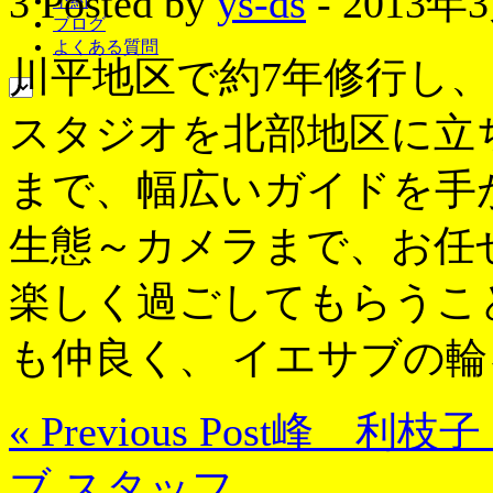
3
Posted by
ys-ds
- 2013年
予約
ブログ
よくある質問
川平地区で約7年修行し、
スタジオを北部地区に立
まで、幅広いガイドを手
生態～カメラまで、お任
楽しく過ごしてもらうこ
も仲良く、 イエサブの
« Previous Post
峰 利枝子
ブ スタッフ