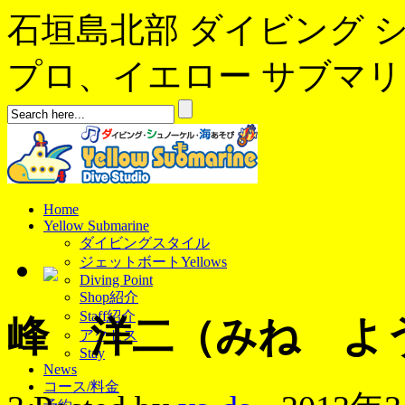
石垣島北部 ダイビング 
プロ、イエロー サブマリンへよ
Home
Yellow Submarine
ダイビングスタイル
ジェットボートYellows
Diving Point
Shop紹介
Staff紹介
峰 洋二（みね よ
アクセス
Stay
News
コース/料金