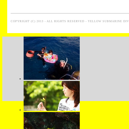
COPYRIGHT (C) 2013 - ALL RIGHTS RESERVED - YELLOW SUBMARINE DI