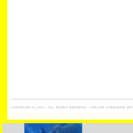
COPYRIGHT (C) 2013 - ALL RIGHTS RESERVED - YELLOW SUBMARINE DI