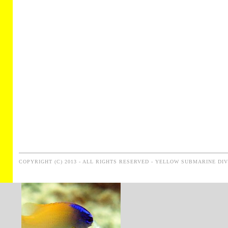
COPYRIGHT (C) 2013 - ALL RIGHTS RESERVED - YELLOW SUBMARINE DI