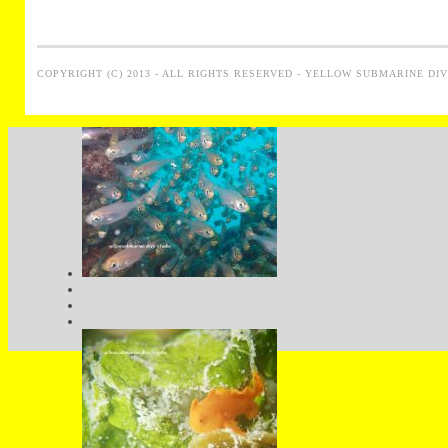
COPYRIGHT (C) 2013 - ALL RIGHTS RESERVED - YELLOW SUBMARINE DI