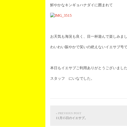
鮮やかなキンギョハナダイに囲まれて
お天気も海況も良く、目一杯遊んで楽しみま
わいわい賑やかで笑いの絶えないイエサブ号で
本日もイエサブご利用ありがとうございまし
スタッフ にいなでした。
« PREVIOUS POST
11月15日のイエサブ。