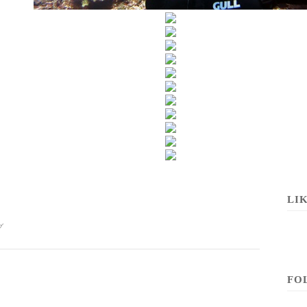
LI
。
グ
FO