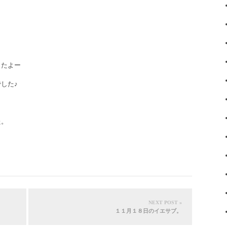
したよー
した♪
た。
NEXT POST »
１１月１８日のイエサブ。