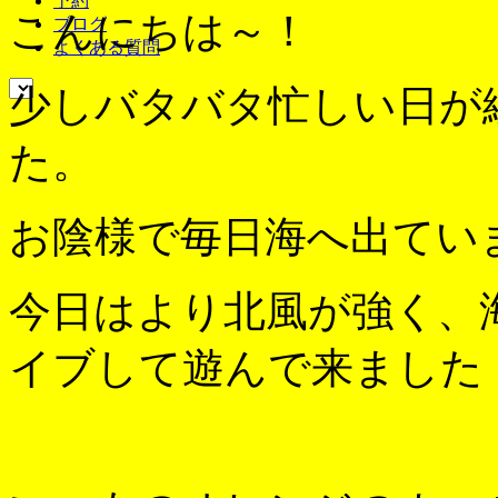
予約
こんにちは～！
ブログ
よくある質問
少しバタバタ忙しい日が
た。
お陰様で毎日海へ出てい
今日はより北風が強く、
イブして遊んで来ました