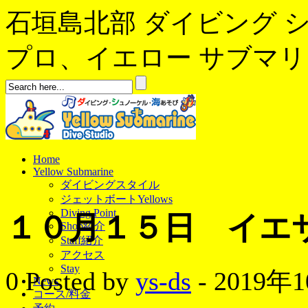
石垣島北部 ダイビング 
プロ、イエロー サブマリンへよ
Home
Yellow Submarine
ダイビングスタイル
ジェットボートYellows
Diving Point
１０月１５日 イエ
Shop紹介
Staff紹介
アクセス
Stay
0
Posted by
ys-ds
- 2019年
News
コース/料金