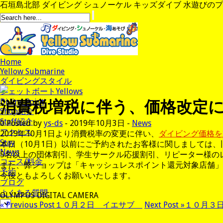
石垣島北部 ダイビング シュノーケル キッズダイブ 水遊びのプロ、イ
Home
Yellow Submarine
ダイビングスタイル
ジェットボートYellows
消費税増税に伴う、価格改定
Diving Point
Shop紹介
Staff紹介
0
Posted by
ys-ds
- 2019年10月3日 -
News
アクセス
2019年10月1日より消費税率の変更に伴い、
ダイビング価格を
Stay
本日（10月1日）以前にご予約されたお客様に関しましては
News
5名以上の団体割引、学生サークル応援割引、リピーター様の
コース/料金
また、弊ショップは「キャッシュレスポイント還元対象店舗」
予約
今後ともよろしくお願いいたします。
ブログ
よくある質問
OLYMPUS DIGITAL CAMERA
« Previous Post
１０月２日 イエサブ
Next Post »
１０月３日