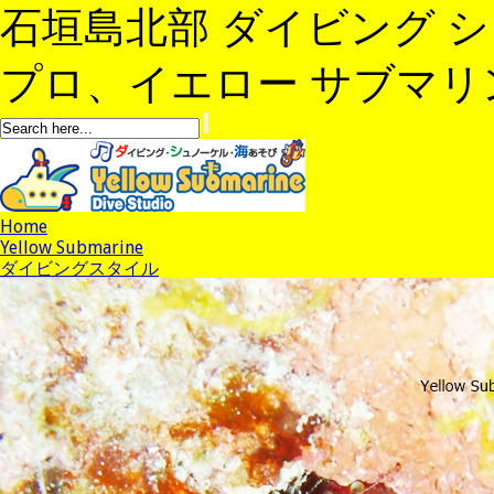
石垣島北部 ダイビング 
プロ、イエロー サブマリンへよ
Home
Yellow Submarine
ダイビングスタイル
ジェットボートYellows
Diving Point
Shop紹介
Staff紹介
アクセス
Stay
News
コース/料金
予約
ブログ