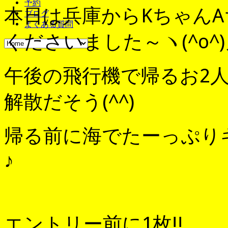
予約
本日は兵庫からKちゃん
ブログ
よくある質問
くださいました～ヽ(^o^
午後の飛行機で帰るお2
解散だそう(^^)
帰る前に海でたーっぷり
♪
エントリー前に1枚!!