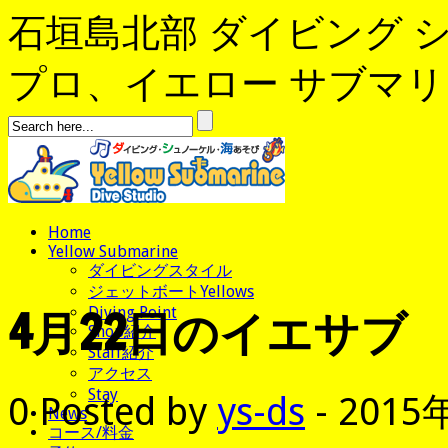
石垣島北部 ダイビング 
プロ、イエロー サブマリンへよ
Home
Yellow Submarine
ダイビングスタイル
ジェットボートYellows
4月22日のイエサブ
Diving Point
Shop紹介
Staff紹介
アクセス
Stay
0
Posted by
ys-ds
- 2015
News
コース/料金