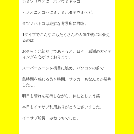
カミソリウオに、ホソウミヤッコ、
ヒメオニオコゼにミナミホタテウミヘビ、
タツノハトコは絶妙な背景所に君臨。
1ダイブでこんなにもたくさんの人気生物に出会え
るのは
おそらく北部だけであろうと、日々、感謝のガイデ
ィングを心がけております。
スーパームーンを横目に眺め、パソコンの前で
島時間を感じる良き時間。サッカーもなんとか勝利
したし、
明日も晴れを期待しながら、休むとしよう笑
本日もイエサブ利用ありがとうございました。
イエサブ船長 みねっちでした。