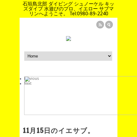
石垣島北部 ダイビング シュノーケル キッ
ズダイブ 水遊びのプロ、イエロー サブマ
リンへようこそ。 Tel:0980-89-2240
Previous
Next
11月15日のイエサブ。