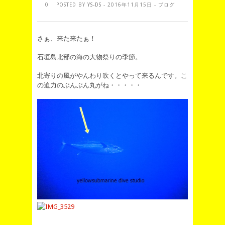
0
POSTED BY
YS-DS
- 2016年11月15日 -
ブログ
さぁ、来た来たぁ！
石垣島北部の海の大物祭りの季節。
北寄りの風がやんわり吹くとやって来るんです。こ
の迫力のぶんぶん丸がね・・・・・