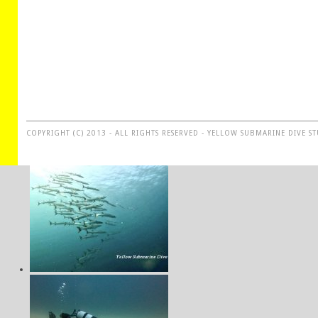
COPYRIGHT (C) 2013 - ALL RIGHTS RESERVED - YELLOW SUBMARINE DIVE S