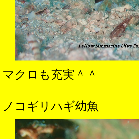
マクロも充実＾＾
ノコギリハギ幼魚