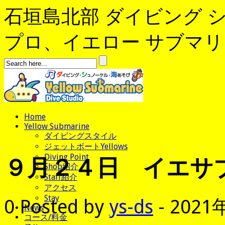
石垣島北部 ダイビング 
プロ、イエロー サブマリンへよ
Home
Yellow Submarine
ダイビングスタイル
ジェットボートYellows
９月２４日 イエサ
Diving Point
Shop紹介
Staff紹介
アクセス
Stay
0
Posted by
ys-ds
- 2021
News
コース/料金