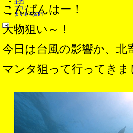
予約
こんばんはー！
ブログ
よくある質問
大物狙い～！
今日は台風の影響か、北
マンタ狙って行ってきま