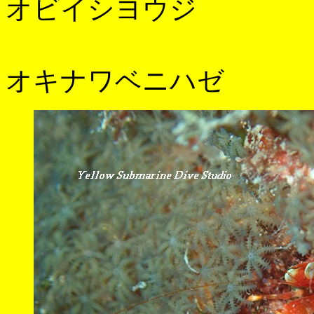
オビイシヨウジ
オキナワベニハゼ