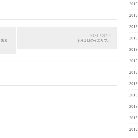
201
201
201
NEXT POST »
201
て来ま
９月１日のイエサブ。
201
201
201
201
201
201
201
201