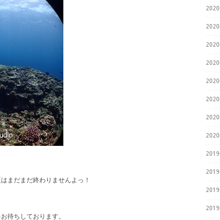
202
202
202
202
202
202
202
202
201
201
夏はまだまだ終わりませんよっ！
201
201
をお待ちしております。