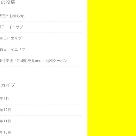
近の投稿
改定のお知らせ。
月7日 イエサブ
月30日イエサブ
月28日 イエサブ
旅行支援「沖縄彩発見next」地域クーポン
ーカイブ
3年2月
2年12月
2年11月
2年10月