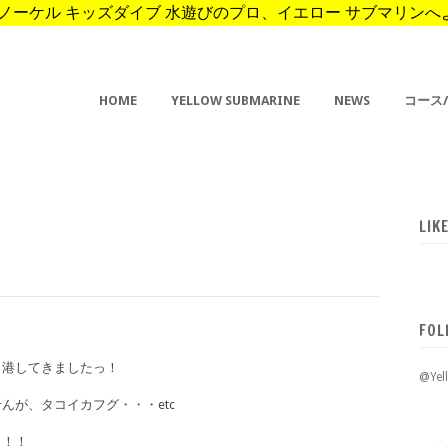
ーケル キッズダイブ 水遊びのプロ、イエロー サブマリンへようこそ。 
HOME
YELLOW SUBMARINE
NEWS
コース
LIK
FOL
出港してきましたっ！
@Ye
んが、タコイカフグ・・・etc
っ！！