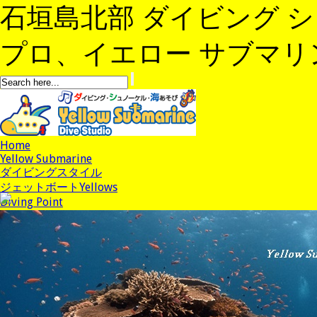
石垣島北部 ダイビング 
プロ、イエロー サブマリンへよ
Home
Yellow Submarine
ダイビングスタイル
ジェットボートYellows
Diving Point
Shop紹介
Staff紹介
アクセス
Stay
News
コース/料金
予約
ブログ